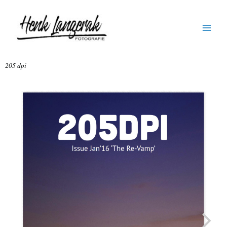
Ga
naar
de
inhoud
205 dpi