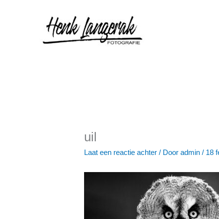
Ga
naar
de
inhoud
uil
Laat een reactie achter
/ Door
admin
/
18 f