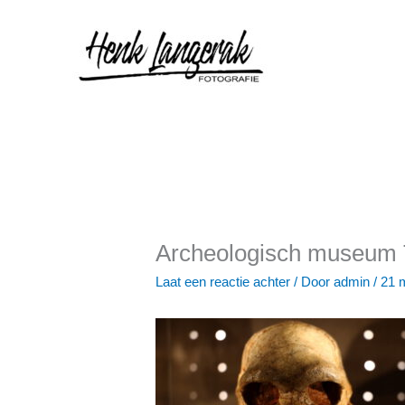
Ga
naar
de
inhoud
Archeologisch museum 
Laat een reactie achter
/ Door
admin
/
21 