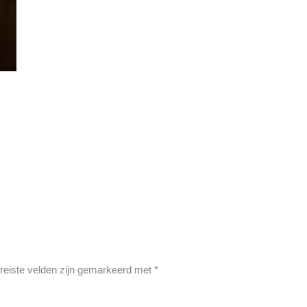
reiste velden zijn gemarkeerd met
*