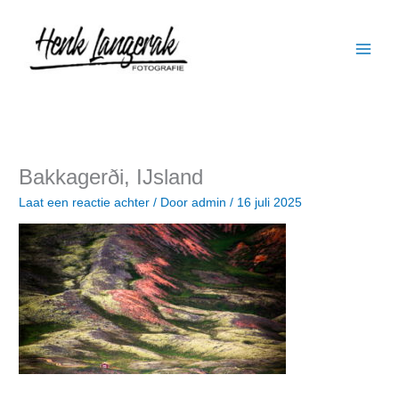
Ga
naar
de
inhoud
Bakkagerði, IJsland
Laat een reactie achter
/ Door
admin
/
16 juli 2025