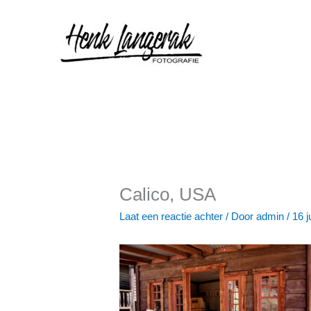
Ga
naar
de
inhoud
Calico, USA
Laat een reactie achter
/ Door
admin
/
16 j