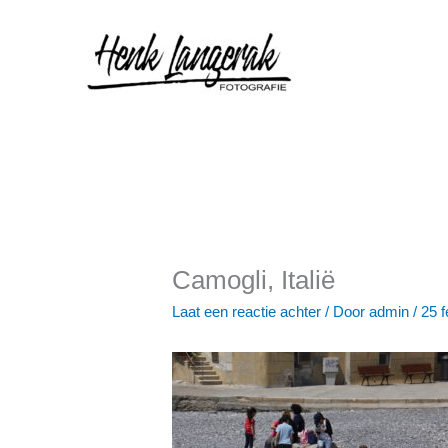
Ga
naar
de
inhoud
Camogli, Italië
Laat een reactie achter
/ Door
admin
/
25 f