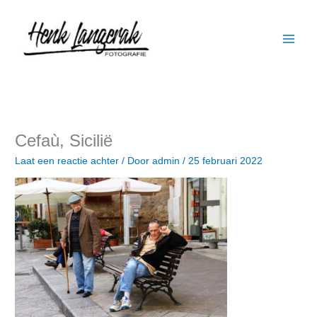
Ga
naar
de
inhoud
Cefaù, Sicilië
Laat een reactie achter
/ Door
admin
/
25 februari 2022