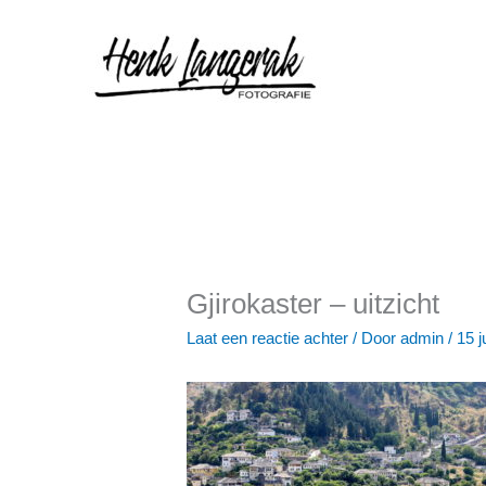
Ga
naar
de
inhoud
Gjirokaster – uitzicht
Laat een reactie achter
/ Door
admin
/
15 j