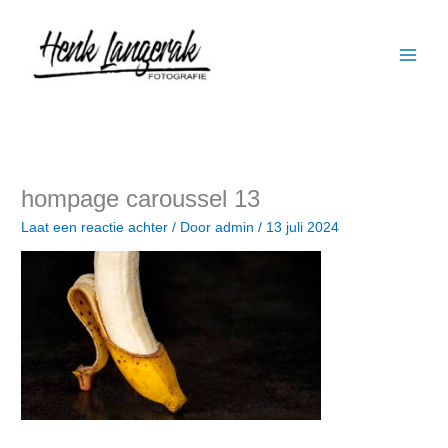
Ga
naar
de
inhoud
hompage caroussel 13
Laat een reactie achter
/ Door
admin
/
13 juli 2024