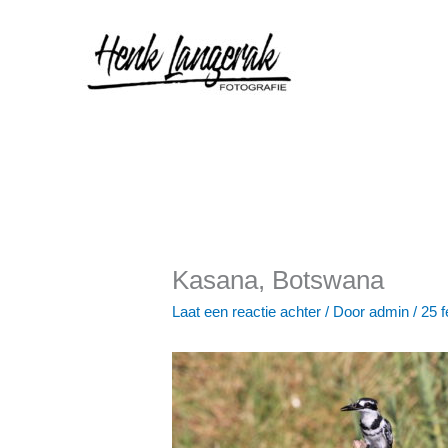
Ga
naar
de
inhoud
Kasana, Botswana
Laat een reactie achter
/ Door
admin
/
25 f