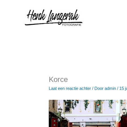
Ga
naar
de
inhoud
Korce
Laat een reactie achter
/ Door
admin
/
15 j