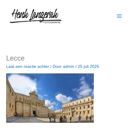
Ga
naar
de
inhoud
Lecce
Laat een reactie achter
/ Door
admin
/
25 juli 2025