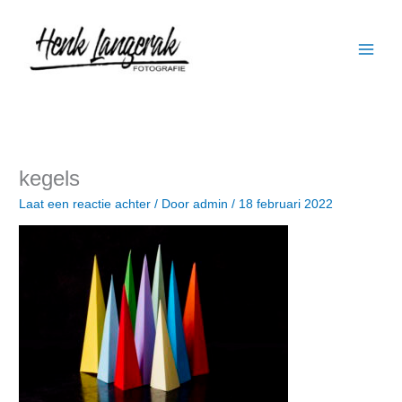
Ga
naar
de
inhoud
kegels
Laat een reactie achter
/ Door
admin
/
18 februari 2022