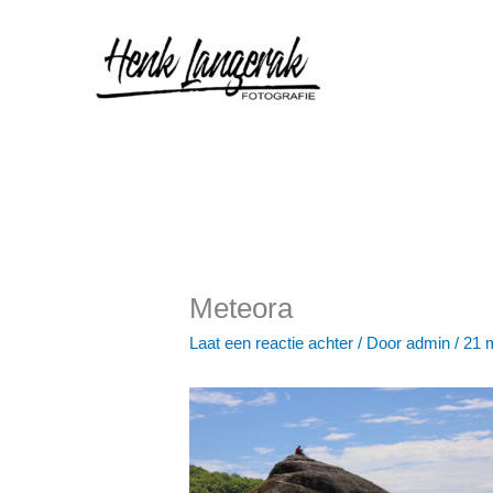
Ga
naar
de
inhoud
Meteora
Laat een reactie achter
/ Door
admin
/
21 