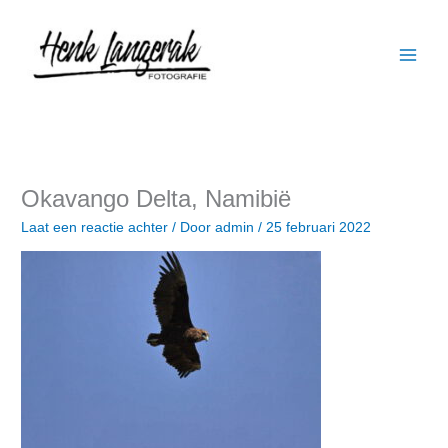
Ga
naar
de
inhoud
Okavango Delta, Namibië
Laat een reactie achter
/ Door
admin
/
25 februari 2022