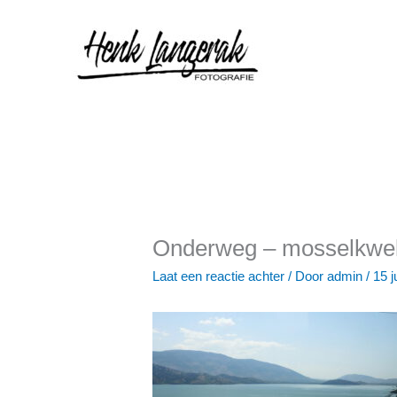
Ga
naar
de
inhoud
Onderweg – mosselkwek
Laat een reactie achter
/ Door
admin
/
15 j