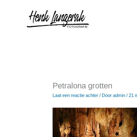
Ga
naar
de
inhoud
Petralona grotten
Laat een reactie achter
/ Door
admin
/
21 