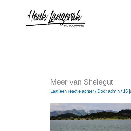
Ga
naar
de
inhoud
Meer van Shelegut
Laat een reactie achter
/ Door
admin
/
15 j