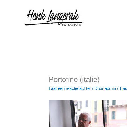
Ga
naar
de
inhoud
Portofino (italië)
Laat een reactie achter
/ Door
admin
/
1 a