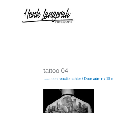
Ga
naar
de
inhoud
tattoo 04
Laat een reactie achter
/ Door
admin
/
19 