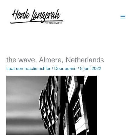
Ga
naar
de
inhoud
the wave, Almere, Netherlands
Laat een reactie achter
/ Door
admin
/
8 juni 2022