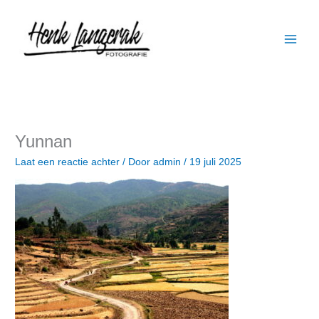
Ga
naar
de
inhoud
Yunnan
Laat een reactie achter
/ Door
admin
/
19 juli 2025